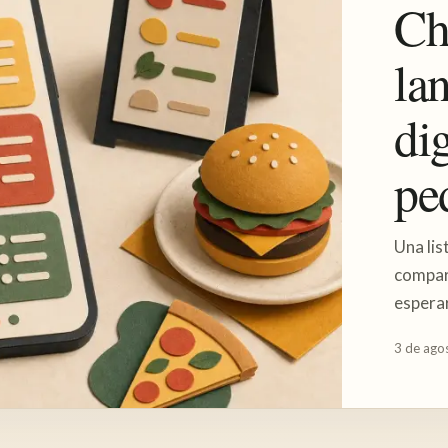
Ch
la
dig
pe
Una lis
compart
esperar
3 de ago