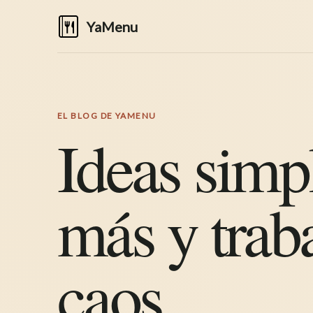
YaMenu
EL BLOG DE YAMENU
Ideas simp
más y trab
caos.