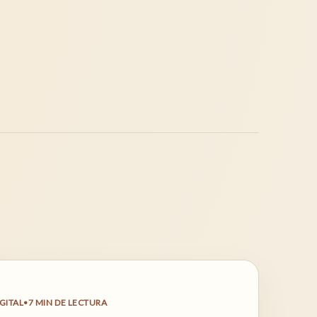
GITAL
•
7
MIN DE LECTURA