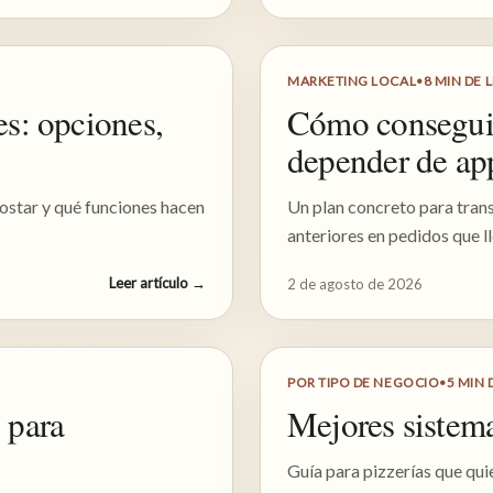
MARKETING LOCAL
•
8
MIN DE 
es: opciones,
Cómo conseguir
depender de ap
ostar y qué funciones hacen
Un plan concreto para tran
anteriores en pedidos que ll
Leer artículo
→
2 de agosto de 2026
POR TIPO DE NEGOCIO
•
5
MIN 
 para
Mejores sistema
Guía para pizzerías que qu