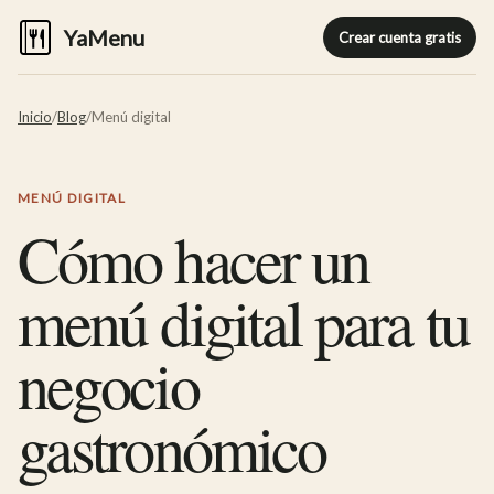
YaMenu
Crear cuenta gratis
Inicio
/
Blog
/
Menú digital
MENÚ DIGITAL
Cómo hacer un
menú digital para tu
negocio
gastronómico