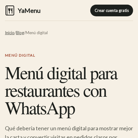
YaMenu
Crear cuenta gratis
Inicio
/
Blog
/
Menú digital
MENÚ DIGITAL
Menú digital para
restaurantes con
WhatsApp
Qué debería tener un menú digital para mostrar mejor
la carta y convertir visitas en pedidos claros por