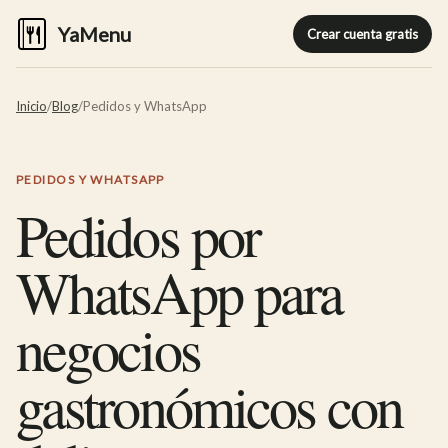
YaMenu
Crear cuenta gratis
Inicio
/
Blog
/
Pedidos y WhatsApp
PEDIDOS Y WHATSAPP
Pedidos por
WhatsApp para
negocios
gastronómicos con