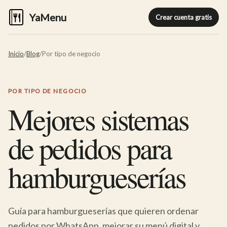
YaMenu
Crear cuenta gratis
Inicio
/
Blog
/
Por tipo de negocio
POR TIPO DE NEGOCIO
Mejores sistemas
de pedidos para
hamburgueserías
Guía para hamburgueserías que quieren ordenar
pedidos por WhatsApp, mejorar su menú digital y