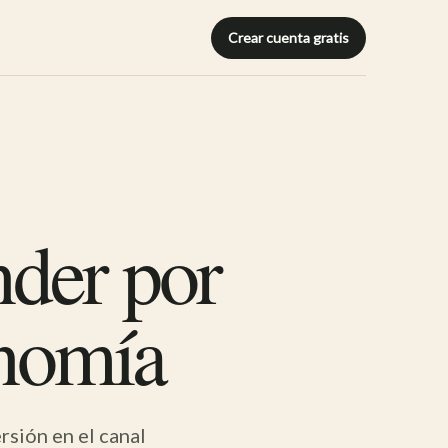
Crear cuenta gratis
nder por
nomía
sión en el canal